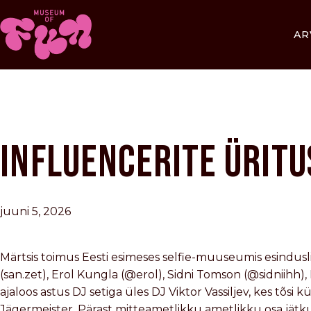
AR
INFLUENCERITE ÜRITU
juuni 5, 2026
Märtsis toimus Eesti esimeses selfie-muuseumis esinduslik 
(san.zet), Erol Kungla (@erol), Sidni Tomson (@sidnii
ajaloos astus DJ setiga üles DJ Viktor Vassiljev, kes tõsi k
Jägermeister. Pärast mitteametlikku ametlikku osa jätku