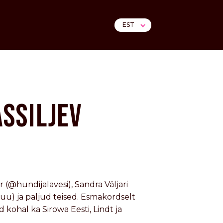
EST
ASSILJEV
r (@hundijalavesi), Sandra Väljari
u) ja paljud teised. Esmakordselt
d kohal ka Sirowa Eesti, Lindt ja