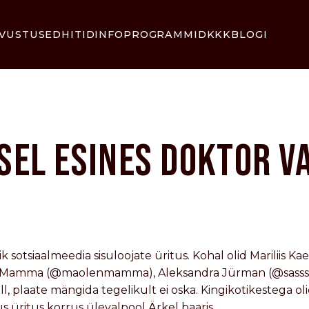
VUSTUSED
HITID
INFO
PROGRAMMID
KKK
BLOGI
SEL ESINES DOKTOR V
sotsiaalmeedia sisuloojate üritus. Kohal olid Mariliis Kae
hh), Mamma (@maolenmamma), Aleksandra Jürman (@sasssu
üll, plaate mängida tegelikult ei oska. Kingikotikestega oli
s üritus korrus ülevalpool Ärkel baaris.