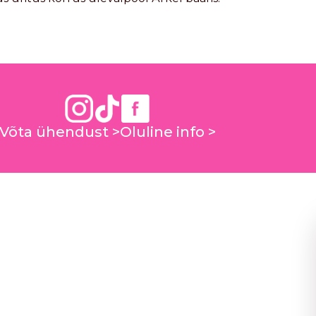
Võta ühendust
Oluline info