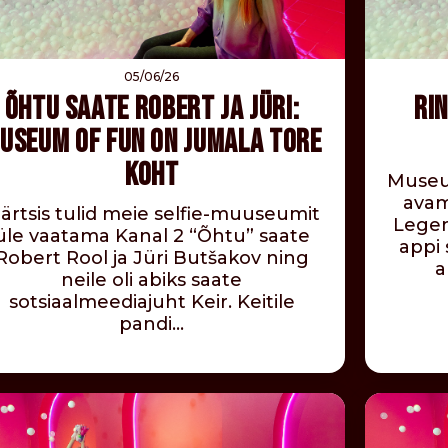
05/06/26
ÕHTU SAATE ROBERT JA JÜRI:
RI
USEUM OF FUN ON JUMALA TORE
KOHT
Museum
avam
ärtsis tulid meie selfie-muuseumit
Legen
üle vaatama Kanal 2 “Õhtu” saate
appi 
Robert Rool ja Jüri Butšakov ning
a
neile oli abiks saate
sotsiaalmeediajuht Keir. Keitile
pandi…