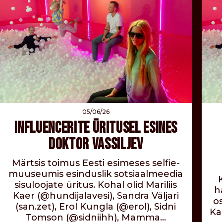
05/06/26
INFLUENCERITE ÜRITUSEL ESINES
DOKTOR VASSILJEV
Märtsis toimus Eesti esimeses selfie-
muuseumis esinduslik sotsiaalmeedia
sisuloojate üritus. Kohal olid Mariliis
h
Kaer (@hundijalavesi), Sandra Väljari
o
(san.zet), Erol Kungla (@erol), Sidni
Ka
Tomson (@sidniihh), Mamma…