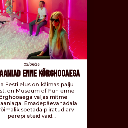
05/06/26
AANIAD ENNE KÕRGHOOAEGA
a Eesti elus on käimas palju
list, on Museum of Fun enne
õrghooaega väljas mitme
aaniaga. Emadepäevanädalal
õimalik soetada piiratud arv
perepileteid vaid…