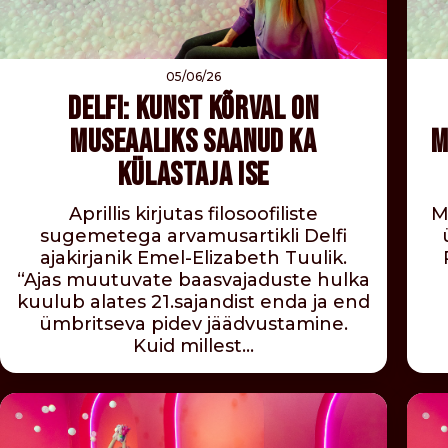
05/06/26
DELFI: KUNST KÕRVAL ON
MUSEAALIKS SAANUD KA
M
KÜLASTAJA ISE
Aprillis kirjutas filosoofiliste
M
sugemetega arvamusartikli Delfi
ajakirjanik Emel-Elizabeth Tuulik.
“Ajas muutuvate baasvajaduste hulka
kuulub alates 21.sajandist enda ja end
ümbritseva pidev jäädvustamine.
Kuid millest…