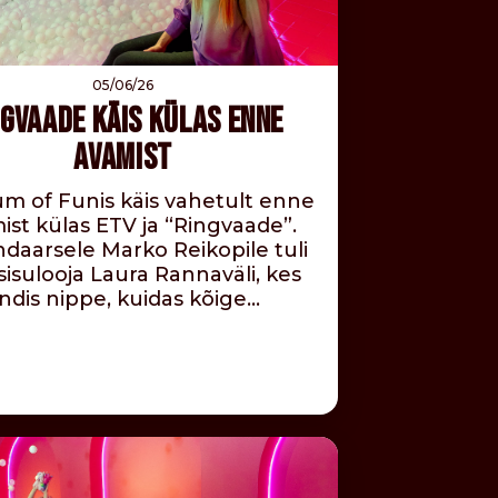
05/06/26
NGVAADE KÄIS KÜLAS ENNE
AVAMIST
 of Funis käis vahetult enne
ist külas ETV ja “Ringvaade”.
daarsele Marko Reikopile tuli
sisulooja Laura Rannaväli, kes
ndis nippe, kuidas kõige…