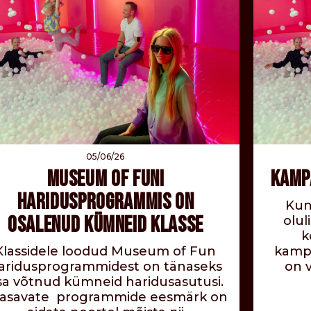
05/06/26
MUSEUM OF FUNI
KAMP
HARIDUSPROGRAMMIS ON
Kun
OSALENUD KÜMNEID KLASSE
olu
k
Klassidele loodud Museum of Fun
kamp
aridusprogrammidest on tänaseks
on v
sa võtnud kümneid haridusasutusi.
asavate programmide eesmärk on