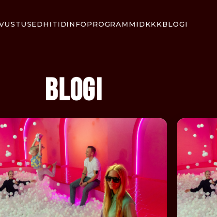
VUSTUSED
HITID
INFO
PROGRAMMID
KKK
BLOGI
BLOGI